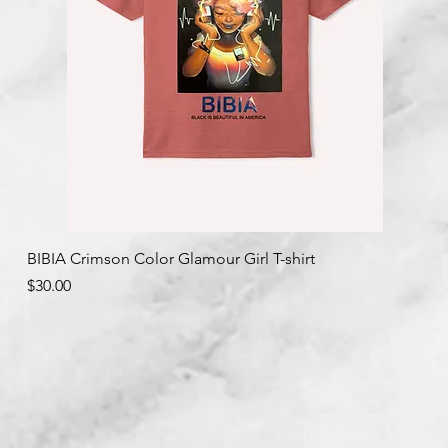
クイックビュー
BIBIA Crimson Color Glamour Girl T-shirt
価格
$30.00