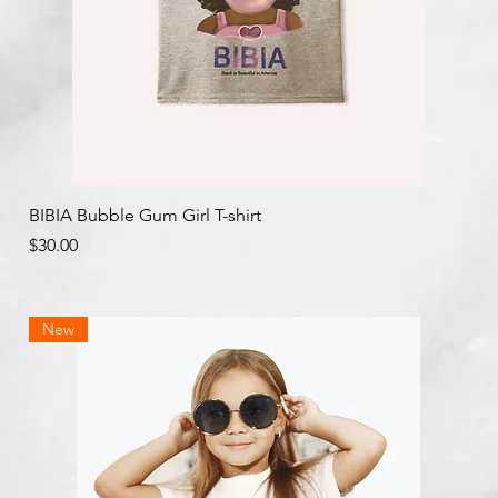
クイックビュー
BIBIA Bubble Gum Girl T-shirt
価格
$30.00
New