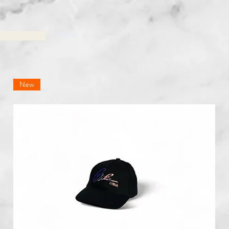
Menu
New