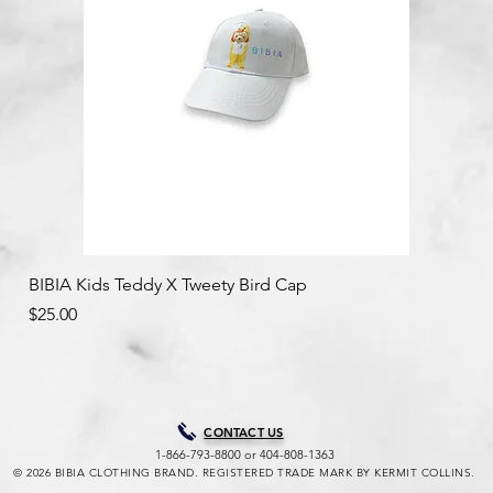
クイックビュー
BIBIA Kids Teddy X Tweety Bird Cap
価格
$25.00
CONTACT US
1-866-793-8800 or 404-808-1363
© 2026 BIBIA CLOTHING BRAND. REGISTERED TRADE MARK BY KERMIT COLLINS.