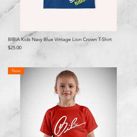
クイックビュー
BIBIA Kids Navy Blue Vintage Lion Crown T-Shirt
価格
$25.00
New