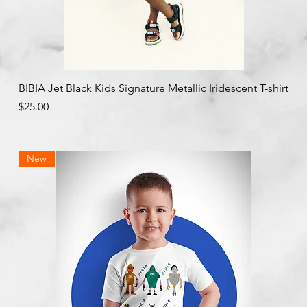
クイックビュー
BIBIA Jet Black Kids Signature Metallic Iridescent T-shirt
価格
$25.00
New