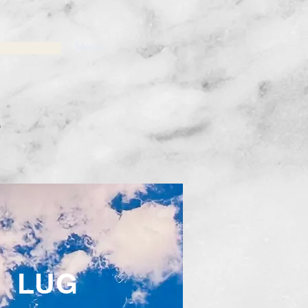
Menu
8
LUG