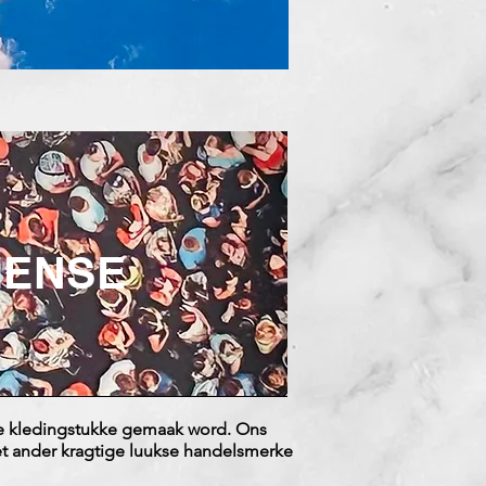
ENSE
uwe kledingstukke gemaak word. Ons
 ander kragtige luukse handelsmerke