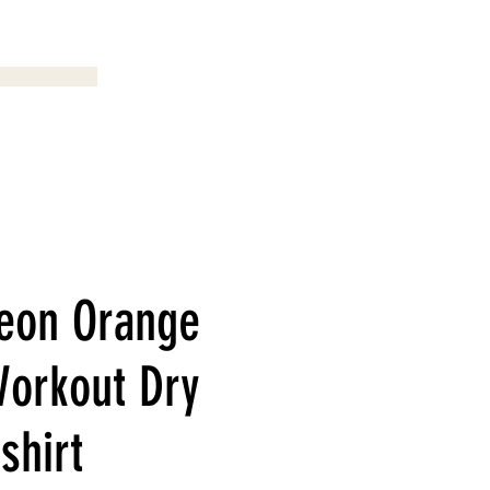
Menu
eon Orange
orkout Dry
-shirt