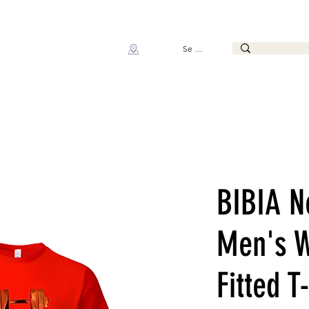
Se connecter
BIBIA N
Men's W
Fitted T