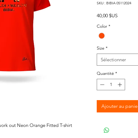
SKU : BIBIA 05112024
Prix
40,00 $US
Color
*
Size
*
Sélectionner
Quantité
*
Ajouter au panie
work out Neon Orange Fitted T-shirt