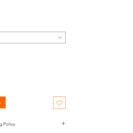
o
g Policy