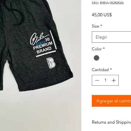
SKU: BIBIA 05282026
Precio
45,00 US$
Size
*
Elegir
Color
*
Cantidad
*
Agregar al carrit
Returns and Shippin