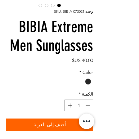
وحدة SKU: BIBIA-073021
BIBIA Extreme
Men Sunglasses
السعر
*
Color
الكمية
*
أضِف إلى العربة